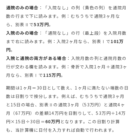
通院のみの場合
：「入院なし」の列（黄色の列）を通院月
数の行まで下に読みます。例：むちうちで通院3ヶ月な
ら、別表Ⅱで
53万円
。
入院のみの場合
：「通院なし」の行（最上段）を入院月数
まで右に読みます。例：入院2ヶ月なら、別表Ⅰで
101万
円
。
入院と通院の両方がある場合
：入院月数の列と通院月数の
行が交わる欄を読みます。例：骨折で入院1ヶ月＋通院3ヶ
月なら、別表Ⅰで
115万円
。
期間は1ヶ月＝30日として数え、1ヶ月に満たない端数の日
数は日割りで按分します。例えば、むちうちで通院3ヶ月
と15日の場合、別表Ⅱの通院3ヶ月（53万円）と通院4ヶ
月（67万円）の差額14万円を日割りして、53万円＋14万
円×15日÷30日＝
60万円
となります。この日割り計算
も、当計算機に日付を入力すれば自動で行われます。