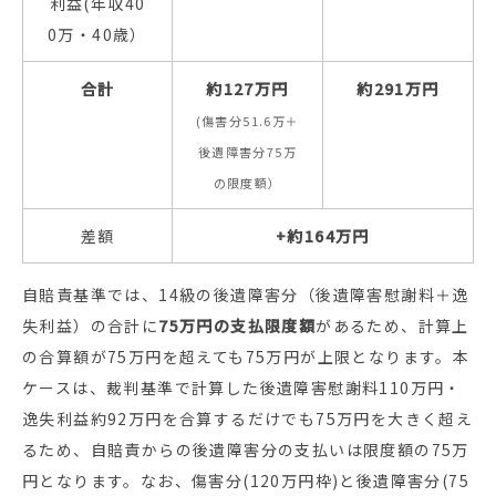
利益(年収40
0万・40歳）
合計
約127万円
約291万円
(傷害分51.6万＋
後遺障害分75万
の限度額）
差額
+約164万円
自賠責基準では、14級の後遺障害分（後遺障害慰謝料＋逸
失利益）の合計に
75万円の支払限度額
があるため、計算上
の合算額が75万円を超えても75万円が上限となります。本
ケースは、裁判基準で計算した後遺障害慰謝料110万円・
逸失利益約92万円を合算するだけでも75万円を大きく超え
るため、自賠責からの後遺障害分の支払いは限度額の75万
円となります。なお、傷害分(120万円枠)と後遺障害分(75