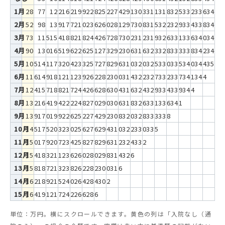
1月
28
77
122
162
199
228
252
274
291
303
311
318
325
332
336
342
2月
52
98
139
177
210
236
260
281
297
308
315
322
329
334
338
344
3月
73
115
154
188
218
244
267
287
302
312
319
326
331
336
340
346
4月
90
130
165
196
226
251
273
292
306
316
323
328
333
338
342
348
5月
105
141
173
204
233
257
278
296
310
320
325
330
335
340
344
350
6月
116
149
181
211
239
262
282
300
314
322
327
332
337
341
344
7月
124
157
188
217
244
266
286
304
316
324
329
334
339
344
8月
132
164
194
222
248
270
290
306
318
326
331
336
341
9月
139
170
199
226
252
274
292
308
320
328
333
338
10月
145
175
203
230
256
276
294
310
322
330
335
11月
150
179
207
234
258
278
296
312
324
332
12月
154
183
211
236
260
280
298
314
326
13月
158
187
213
238
262
282
300
316
14月
162
189
215
240
264
284
302
15月
164
191
217
242
266
286
単位：万円。横にスクロールできます。黄色の列は「入院なし（通