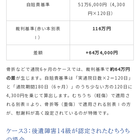
自賠責基準
51万6,000円（4,300
円×120日）
裁判基準(赤い本別表
116万円
Ⅰ）
差額
+64万4,000円
骨折などで通院6ヶ月のケースでは、裁判基準で
約64万円
の差
が生じます。自賠責基準は「実通院日数×2＝120日」
と「通院期間180日（6ヶ月）」のうち少ない方の120日に
4,300円を乗じて算出します。むちうち（軽傷）で適用さ
れる別表Ⅱより、骨折等（重傷）で適用される別表Ⅰの方
が、慰謝料が高く設定されているのが特徴です。
ケース3：後遺障害14級が認定されたむちうち
の場合