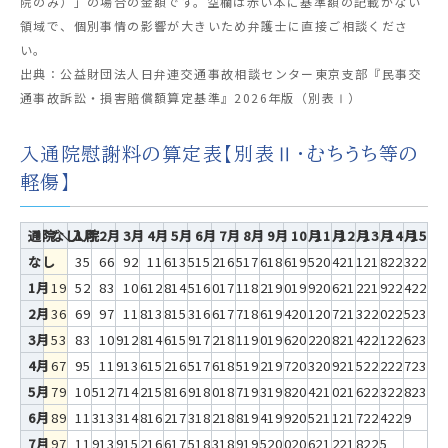
院のみ）」の場合の金額です。空欄は赤い本に基準額の記載がない
領域で、個別事情の影響が大きいため弁護士に直接ご相談くださ
い。
出典：公益財団法人日弁連交通事故相談センター東京支部『民事交
通事故訴訟・損害賠償額算定基準』2026年版（別表Ⅰ）
入通院慰謝料の算定表【別表Ⅱ・むちうち等の
軽傷】
通院＼入院
なし
1月
2月
3月
4月
5月
6月
7月
8月
9月
10月
11月
12月
13月
14月
15月
なし
35
66
92
116
135
152
165
176
186
195
204
211
218
223
228
1月
19
52
83
106
128
145
160
171
182
190
199
206
212
219
224
229
2月
36
69
97
118
138
153
166
177
186
194
201
207
213
220
225
230
3月
53
83
109
128
146
159
172
181
190
196
202
208
214
221
226
231
4月
67
95
119
136
152
165
176
185
192
197
203
209
215
222
227
232
5月
79
105
127
142
158
169
180
187
193
198
204
210
216
223
228
233
6月
89
113
133
148
162
173
182
188
194
199
205
211
217
224
229
7月
97
119
139
152
166
175
183
189
195
200
206
212
218
225