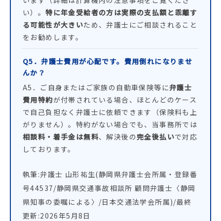
い）。
特に年金受給者の方は実際の支払額と乖離す
る可能性が大きい
ため、弁護士にご相談されること
をお勧めします。
Q5．弁護士費用が心配です。費用倒れになりませ
んか？
A5．ご自身またはご家族の自動車保険等に
弁護士
費用特約
が付帯されている場合、ほとんどのケース
で自己負担なく弁護士に依頼できます（保険料も上
がりません）。特約がない場合でも、当事務所では
相談料・着手金は無料
、解決後の
完全後払い
で対応
しております。
執筆:弁護士 山形祐生(静岡県弁護士会所属・登録番
号44537/静岡県交通事故相談所 顧問弁護士〈静岡
県知事の委嘱による〉/日本交通法学会所属)/最終
更新:2026年5月8日