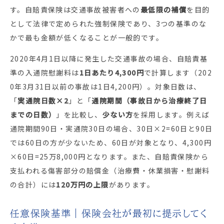
す。自賠責保険は交通事故被害者への
最低限の補償
を目的
として法律で定められた強制保険であり、3つの基準のな
かで最も金額が低くなることが一般的です。
2020年4月1日以降に発生した交通事故の場合、自賠責基
準の入通院慰謝料は
1日あたり4,300円
で計算します（202
0年3月31日以前の事故は1日4,200円）。対象日数は、
「
実通院日数×2
」と「
通院期間（事故日から治療終了日
までの日数）
」を比較し、
少ない方
を採用します。例えば
通院期間90日・実通院30日の場合、30日×2=60日と90日
では60日の方が少ないため、60日が対象となり、4,300円
×60日=25万8,000円となります。また、自賠責保険から
支払われる傷害部分の賠償金（治療費・休業損害・慰謝料
の合計）には
120万円の上限
があります。
任意保険基準｜保険会社が最初に提示してく