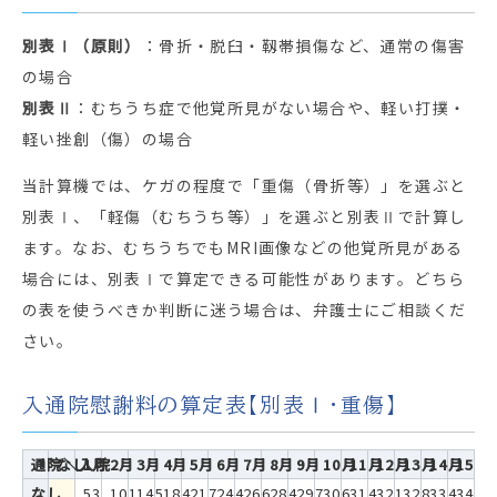
別表Ⅰ（原則）
：骨折・脱臼・靱帯損傷など、通常の傷害
の場合
別表Ⅱ
：むちうち症で他覚所見がない場合や、軽い打撲・
軽い挫創（傷）の場合
当計算機では、ケガの程度で「重傷（骨折等）」を選ぶと
別表Ⅰ、「軽傷（むちうち等）」を選ぶと別表Ⅱで計算し
ます。なお、むちうちでもMRI画像などの他覚所見がある
場合には、別表Ⅰで算定できる可能性があります。どちら
の表を使うべきか判断に迷う場合は、弁護士にご相談くだ
さい。
入通院慰謝料の算定表【別表Ⅰ・重傷】
通院＼入院
なし
1月
2月
3月
4月
5月
6月
7月
8月
9月
10月
11月
12月
13月
14月
15月
なし
53
101
145
184
217
244
266
284
297
306
314
321
328
334
340