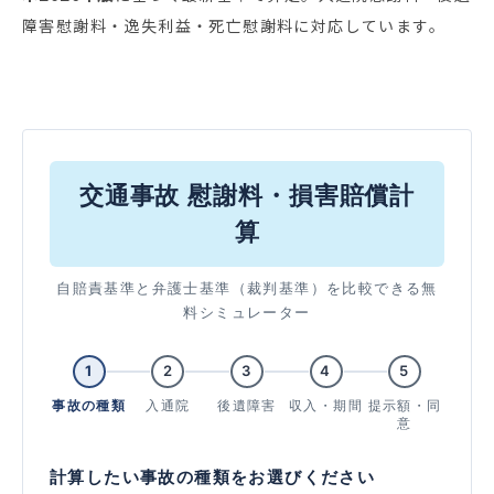
障害慰謝料・逸失利益・死亡慰謝料に対応しています。
交通事故 慰謝料・損害賠償計
算
自賠責基準と弁護士基準（裁判基準）を比較できる無
料シミュレーター
1
2
3
4
5
事故の種類
入通院
後遺障害
収入・期間
提示額・同
意
計算したい事故の種類をお選びください