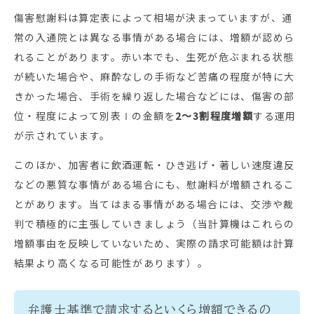
傷害慰謝料は算定表によって相場が決まっていますが、通
常の入通院とは異なる事情がある場合には、増額が認めら
れることがあります。赤い本でも、生死が危ぶまれる状態
が続いた場合や、麻酔なしの手術など苦痛の程度が特に大
きかった場合、手術を繰り返した場合などには、傷害の部
位・程度によって別表Ⅰの金額を
2〜3割程度増額
する運用
が示されています。
このほか、加害者に飲酒運転・ひき逃げ・著しい速度違反
などの悪質な事情がある場合にも、慰謝料が増額されるこ
とがあります。当てはまる事情がある場合には、交渉や裁
判で積極的に主張していきましょう（当計算機はこれらの
増額事由を反映していないため、実際の請求可能額は計算
結果より高くなる可能性があります）。
弁護士基準で請求するといくら増額できるの