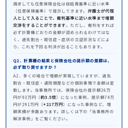
請求しても任意保険会社は自賠責基準に近い水準
（任意保険基準）で提示してきます。
弁護士が代理
人として入ることで、裁判基準に近い水準まで増額
交渉をすることができます
。ただし、裁判をすれば
必ず計算機どおりの金額が認められるわけではな
く、過失割合・既往症・症状の立証状況などによ
り、これを下回る判決が出ることもあります。
Q2．計算機の結果と保険会社の提示額の差額は、
必ず取り戻せますか？
A2．多くの場合で増額が実現していますが、過失
割合・既往症・通院頻度などの個別事情で金額は変
動します。当事務所では、保険会社の提示額26万
円が93万円（
約3.5倍
）になった事例、提示額74万
円が291万円（
+217万円
）になった事例など、増
額実績が多数あります。詳しくは下の「当事務所の
解決事例」をご覧ください。