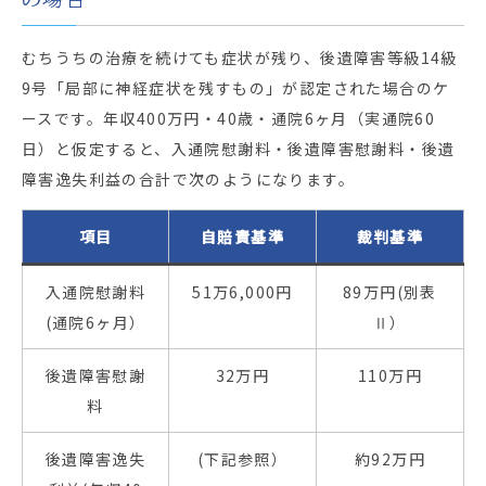
むちうちの治療を続けても症状が残り、後遺障害等級14級
9号「局部に神経症状を残すもの」が認定された場合のケ
ースです。年収400万円・40歳・通院6ヶ月（実通院60
日）と仮定すると、入通院慰謝料・後遺障害慰謝料・後遺
障害逸失利益の合計で次のようになります。
項目
自賠責基準
裁判基準
入通院慰謝料
51万6,000円
89万円(別表
(通院6ヶ月）
Ⅱ）
後遺障害慰謝
32万円
110万円
料
後遺障害逸失
(下記参照）
約92万円