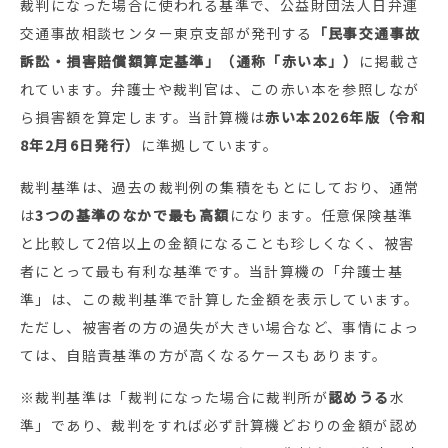
裁判になった場合に使われる基準で、公益財団法人日弁連
交通事故相談センター東京支部が発刊する
「民事交通事故
訴訟・損害賠償額算定基準」（通称「赤い本」）
に掲載さ
れています。弁護士や裁判官は、この赤い本を参照しなが
ら損害額を算定します。当計算機は
赤い本2026年版（令和
8年2月6日発行）
に準拠しています。
裁判基準は、過去の裁判例の集積をもとにしており、通常
は
3つの基準のなかで最も高額
になります。任意保険基準
と比較して2倍以上の金額になることも珍しくなく、被害
者にとって最も有利な基準です。当計算機の「弁護士基
準」は、この裁判基準で計算した金額を表示しています。
ただし、被害者の方の過失が大きい場合など、事情によっ
ては、自賠責基準の方が高くなるケースもあります。
※裁判基準は「裁判になった場合に裁判所が
認めうる
水
準」であり、裁判をすれば必ず計算機どおりの金額が認め