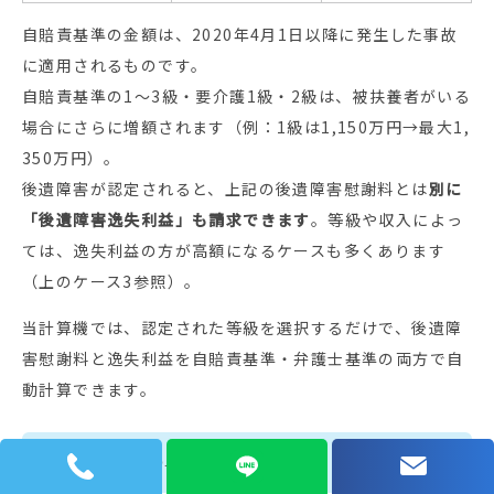
自賠責基準の金額は、2020年4月1日以降に発生した事故
に適用されるものです。
自賠責基準の1〜3級・要介護1級・2級は、被扶養者がいる
場合にさらに増額されます（例：1級は1,150万円→最大1,
350万円）。
後遺障害が認定されると、上記の後遺障害慰謝料とは
別に
「後遺障害逸失利益」も請求できます
。等級や収入によっ
ては、逸失利益の方が高額になるケースも多くあります
（上のケース3参照）。
当計算機では、認定された等級を選択するだけで、後遺障
害慰謝料と逸失利益を自賠責基準・弁護士基準の両方で自
動計算できます。
死亡慰謝料の早見表