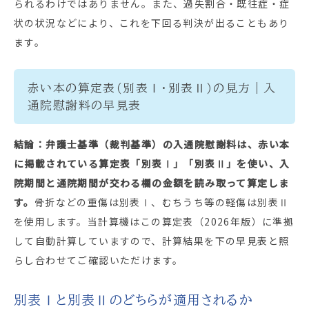
られるわけではありません。また、過失割合・既往症・症
状の状況などにより、これを下回る判決が出ることもあり
ます。
赤い本の算定表（別表Ⅰ・別表Ⅱ）の見方｜入
通院慰謝料の早見表
結論：弁護士基準（裁判基準）の入通院慰謝料は、赤い本
に掲載されている算定表「別表Ⅰ」「別表Ⅱ」を使い、入
院期間と通院期間が交わる欄の金額を読み取って算定しま
す。
骨折などの重傷は別表Ⅰ、むちうち等の軽傷は別表Ⅱ
を使用します。当計算機はこの算定表（2026年版）に準拠
して自動計算していますので、計算結果を下の早見表と照
らし合わせてご確認いただけます。
別表Ⅰと別表Ⅱのどちらが適用されるか