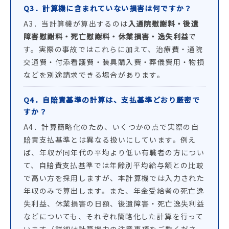
Q3．計算機に含まれていない損害は何ですか？
A3．当計算機が算出するのは
入通院慰謝料・後遺
障害慰謝料・死亡慰謝料・休業損害・逸失利益
で
す。実際の事故ではこれらに加えて、治療費・通院
交通費・付添看護費・装具購入費・葬儀費用・物損
などを別途請求できる場合があります。
Q4．自賠責基準の計算は、支払基準どおり厳密で
すか？
A4．計算簡略化のため、いくつかの点で実際の自
賠責支払基準とは異なる扱いにしています。例え
ば、年収が同年代の平均より低い有職者の方につい
て、自賠責支払基準では年齢別平均給与額との比較
で高い方を採用しますが、本計算機では入力された
年収のみで算出します。また、年金受給者の死亡逸
失利益、休業損害の日額、後遺障害・死亡逸失利益
などについても、それぞれ簡略化した計算を行って
います（詳細は計算機内の注意事項をご覧くださ