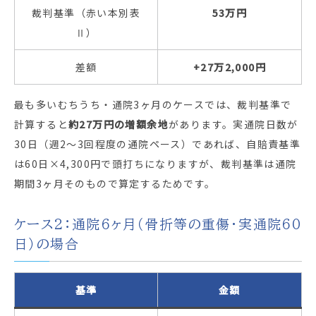
裁判基準（赤い本別表
53万円
Ⅱ）
差額
+27万2,000円
最も多いむちうち・通院3ヶ月のケースでは、裁判基準で
計算すると
約27万円の増額余地
があります。実通院日数が
30日（週2〜3回程度の通院ペース）であれば、自賠責基準
は60日×4,300円で頭打ちになりますが、裁判基準は通院
期間3ヶ月そのもので算定するためです。
ケース2：通院6ヶ月（骨折等の重傷・実通院60
日）の場合
基準
金額