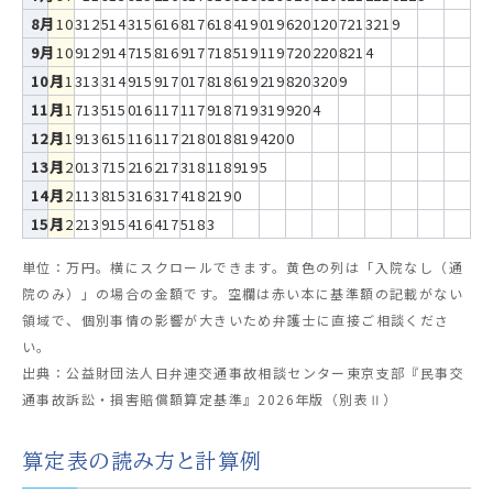
8月
103
125
143
156
168
176
184
190
196
201
207
213
219
9月
109
129
147
158
169
177
185
191
197
202
208
214
10月
113
133
149
159
170
178
186
192
198
203
209
11月
117
135
150
161
171
179
187
193
199
204
12月
119
136
151
161
172
180
188
194
200
13月
120
137
152
162
173
181
189
195
14月
121
138
153
163
174
182
190
15月
122
139
154
164
175
183
単位：万円。横にスクロールできます。黄色の列は「入院なし（通
院のみ）」の場合の金額です。空欄は赤い本に基準額の記載がない
領域で、個別事情の影響が大きいため弁護士に直接ご相談くださ
い。
出典：公益財団法人日弁連交通事故相談センター東京支部『民事交
通事故訴訟・損害賠償額算定基準』2026年版（別表Ⅱ）
算定表の読み方と計算例