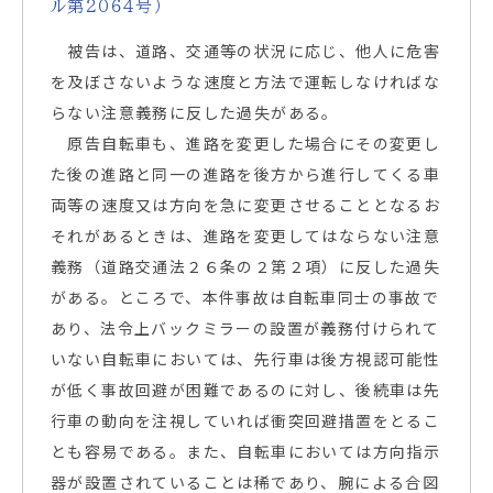
ル第２０６４号）
被告は、道路、交通等の状況に応じ、他人に危害
を及ぼさないような速度と方法で運転しなければな
らない注意義務に反した過失がある。
原告自転車も、進路を変更した場合にその変更し
た後の進路と同一の進路を後方から進行してくる車
両等の速度又は方向を急に変更させることとなるお
それがあるときは、進路を変更してはならない注意
義務（道路交通法２６条の２第２項）に反した過失
がある。ところで、本件事故は自転車同士の事故で
あり、法令上バックミラーの設置が義務付けられて
いない自転車においては、先行車は後方視認可能性
が低く事故回避が困難であるのに対し、後続車は先
行車の動向を注視していれば衝突回避措置をとるこ
とも容易である。また、自転車においては方向指示
器が設置されていることは稀であり、腕による合図