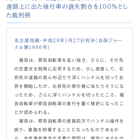
進路上に出た後行車の過失割合を１００％とし
た裁判例
名古屋地裁・平成２９年１月２７日判決（自保ジャー
ナル第１９９６号）
被告は、原告自転車を追い抜き、さらに、その先
の交差点を鋭角に右折するため、少し直進して、右
折先の道路の真ん中辺りで深くハンドルを切って右
折を開始したが、右折先の家の塀に当たりそうにな
ったため、さらに深くハンドルを切ったところ、被
告自転車が原告自転車の進行を塞ぐ格好になったこ
とが認められる。
被告は、原告自転車の進路前方でハンドル操作を
誤り、進路を妨害することとなったものであるか
ら、本件事故発生の主要な原因は、被告にあるもの