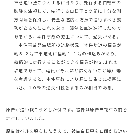
車を追い抜こうとするに当たり、先行する自転車の
動静を注視して、先行する自転車との間に十分な側
方間隔を保持し、安全な速度と方法で進行すべき義
務があるのにこれを怠り、漫然と直進進行したので
あるから、本件事故の発生について、過失がある。
本件事故発生場所の道路状況（本件歩道の幅員が
約３.２㍍で車道側に幅約１.１㍍の植込みがあり、
継続的に走行することができる幅員が約２.１㍍の
歩道であって、幅員がそれほど広くないこと等）等
を考慮すると、本件事故により原告に生じた損害に
つき、４０％の過失相殺をするのが相当である。
原告が追い抜こうとした側です。被告は原告自転車の前を
走行していました。
原告はベルを鳴らしたうえで、被告自転車を右側から追い