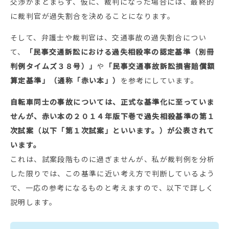
交渉がまとまらず、仮に、裁判になった場合には、最終的
に裁判官が過失割合を決めることになります。
そして、弁護士や裁判官は、交通事故の過失割合につい
て、
「民事交通訴訟における過失相殺率の認定基準（別冊
判例タイムズ３８号）」
や
「民事交通事故訴訟損害賠償額
算定基準」（通称「赤い本」）
を参考にしています。
自転車同士の事故については、正式な基準化に至っていま
せんが、赤い本の２０１４年版下巻で過失相殺基準の第１
次試案（以下「第１次試案」といいます。）が公表されて
います。
これは、試案段階ものに過ぎませんが、私が裁判例を分析
した限りでは、この基準に近い考え方で判断しているよう
で、一応の参考になるものと考えますので、以下で詳しく
説明します。