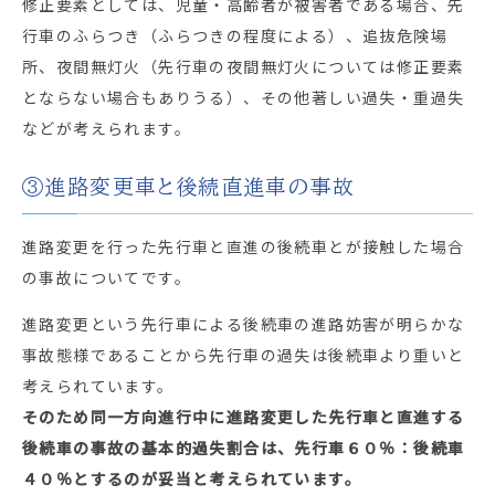
修正要素としては、児童・高齢者が被害者である場合、先
行車のふらつき（ふらつきの程度による）、追抜危険場
所、夜間無灯火（先行車の夜間無灯火については修正要素
とならない場合もありうる）、その他著しい過失・重過失
などが考えられます。
③進路変更車と後続直進車の事故
進路変更を行った先行車と直進の後続車とが接触した場合
の事故についてです。
進路変更という先行車による後続車の進路妨害が明らかな
事故態様であることから先行車の過失は後続車より重いと
考えられています。
そのため同一方向進行中に進路変更した先行車と直進する
後続車の事故の
基本的過失割合は、先行車６０％：後続車
４０％
とするのが妥当と考えられています。