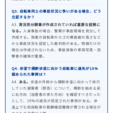
Q3. 自転車同士の事故状況に争いがある場合、どう
立証するか？
A3.
実況見分調書が作成されていれば重要な証拠に
なる。
人身事故の場合、警察が事故現場を見分して
作成する。両者の自転車のカゴの擦過痕の高さなど
から事故状況を認定した裁判例がある。物損だけの
場合は作成されないため、事故直後の車両写真・目
撃者の確保が重要。
Q4. 歩道で横断歩道に向かう自転車に過失が10%
認められた事例は？
A4.
ある。
歩道の外側から横断歩道に向かって徐行
していた被害者（原告）について、横断を始める前
に右方向（加害者の来た方向）を確認すべきだった
として、10%の過失が認定された事例がある。歩
道上でも他自転車の動静確認義務が課される場合が