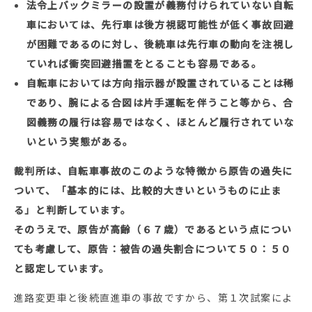
法令上バックミラーの設置が義務付けられていない自転
車においては、先行車は後方視認可能性が低く事故回避
が困難であるのに対し、後続車は先行車の動向を注視し
ていれば衝突回避措置をとることも容易である。
自転車においては方向指示器が設置されていることは稀
であり、腕による合図は片手運転を伴うこと等から、合
図義務の履行は容易ではなく、ほとんど履行されていな
いという実態がある。
裁判所は、自転車事故のこのような特徴から原告の過失に
ついて、「基本的には、比較的大きいというものに止ま
る」と判断しています。
そのうえで、原告が高齢（６７歳）であるという点につい
ても考慮して、原告：被告の過失割合について５０：５０
と認定しています。
進路変更車と後続直進車の事故ですから、第１次試案によ