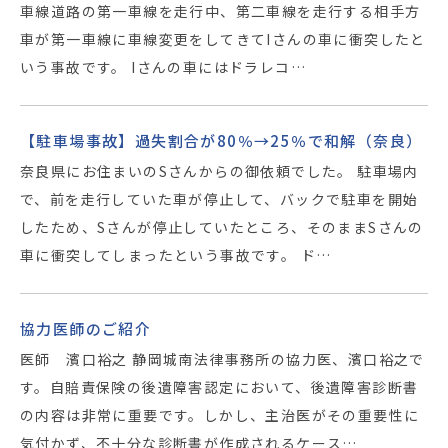
車線道路の第一車線を走行中、第二車線を走行する相手方
車が第一車線に車線変更をしてきてIさんの車に衝突したと
いう事故です。 Iさんの車にはドラレコ…
【駐車場事故】過失割合が80％→25％で和解（奈良）
奈良県にお住まいのSさんからの御依頼でした。 駐車場内
で、前を走行していた車が停止して、バックで駐車を開始
したため、Sさんが停止していたところ、そのままSさんの
車に衝突してしまったという事故です。 ド…
協力医師のご紹介
医師 濱口裕之 静岡城南法律事務所の協力医、濱口裕之で
す。自賠責保険の後遺障害認定において、後遺障害診断書
の内容は非常に重要です。しかし、主治医がその重要性に
気付かず、不十分な診断書が作成されるケース…