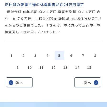
正社員の兼業主婦の休業損害が約24万円認定
示談金額 休業損害 約２４万円 傷害慰謝料 約７１万円 合
計 約７０万円 ※過失相殺後 静岡県内にお住まいのTさ
んからのご依頼でした。 Tさんは、車に乗って走行中、車
線変更してきた車にぶつけられ…
1
2
3
4
5
6
7
8
9
10
11
12
13
14
15