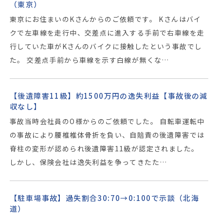
（東京）
東京にお住まいのKさんからのご依頼です。 Kさんはバイ
クで左車線を走行中、交差点に進入する手前で右車線を走
行していた車がKさんのバイクに接触したという事故でし
た。 交差点手前から車線を示す白線が無くな…
【後遺障害11級】約1500万円の逸失利益【事故後の減
収なし】
事故当時会社員のO様からのご依頼でした。 自転車運転中
の事故により腰椎椎体骨折を負い、自賠責の後遺障害では
脊柱の変形が認められ後遺障害11級が認定されました。
しかし、保険会社は逸失利益を争ってきたた…
【駐車場事故】過失割合30:70→0:100で示談（北海
道）