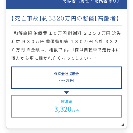
高齢者（男性・配偶者あり）
【死亡事故】約3320万円の賠償【高齢者】
和解金額 治療費 １０万円 慰謝料 ２２５０万円 逸失
利益 ９３０万円 葬儀費用等 １３０万円 合計 ３３２
０万円 ※金額は、概数です。 I様は自転車で走行中に
後方から車に轢かれ亡くなってしまいま…
保険会社提示金
---
万円
解決額
3,320
万円